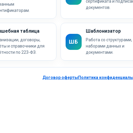
сертификата и подписа
занным
документов.
нтификаторам.
лшебная таблица
Шаблонизатор
анизации, договоры,
Работа со структурами,
ШБ
ёты и справочники для
наборами данных и
ётности по 223-ФЗ.
документами.
Договор оферты
Политика конфиденциаль