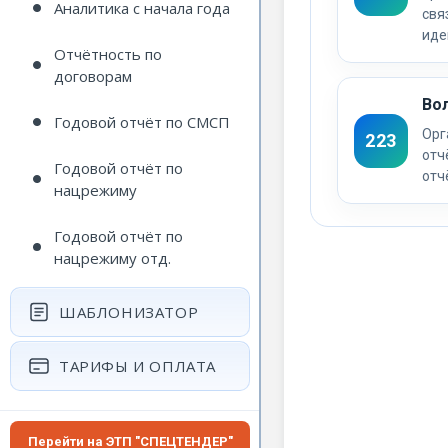
Аналитика с начала года
свя
иде
Отчётность по
договорам
Во
Годовой отчёт по СМСП
Орг
223
отч
Годовой отчёт по
отч
нацрежиму
Годовой отчёт по
нацрежиму отд.
ШАБЛОНИЗАТОР
ТАРИФЫ И ОПЛАТА
Перейти на ЭТП "СПЕЦТЕНДЕР"