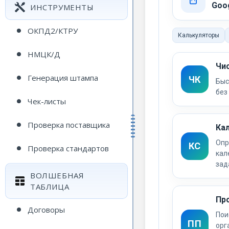
Goog
ИНСТРУМЕНТЫ
ОКПД2/КТРУ
Калькуляторы
НМЦК/Д
Чи
Генерация штампа
ЧК
Быс
без
Чек-листы
Проверка поставщика
Ка
Опр
КС
Проверка стандартов
кал
зад
ВОЛШЕБНАЯ
ТАБЛИЦА
Пр
Договоры
Пои
ПП
орг