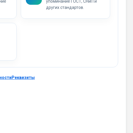
ние
упоминание ГОСТ, СНиП и
других стандартов.
ности
Реквизиты