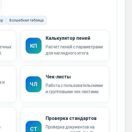
ор
Волшебная таблица
Калькулятор пеней
КП
нечных
Расчёт пеней с параметрами
.
для наглядного итога.
Чек-листы
 и
ЧЛ
Работа с пользовательскими
и групповыми чек-листами.
Проверка стандартов
р
Проверка документов на
СТ