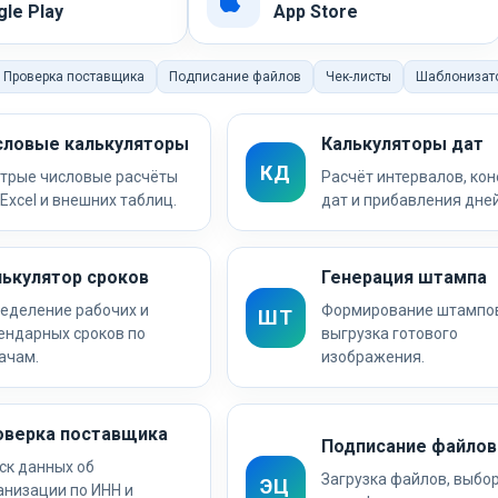
le Play
App Store
Проверка поставщика
Подписание файлов
Чек-листы
Шаблонизат
словые калькуляторы
Калькуляторы дат
КД
трые числовые расчёты
Расчёт интервалов, ко
 Excel и внешних таблиц.
дат и прибавления дней
лькулятор сроков
Генерация штампа
еделение рабочих и
Формирование штампов
ШТ
ендарных сроков по
выгрузка готового
ачам.
изображения.
оверка поставщика
Подписание файлов
ск данных об
Загрузка файлов, выбо
ЭЦ
анизации по ИНН и